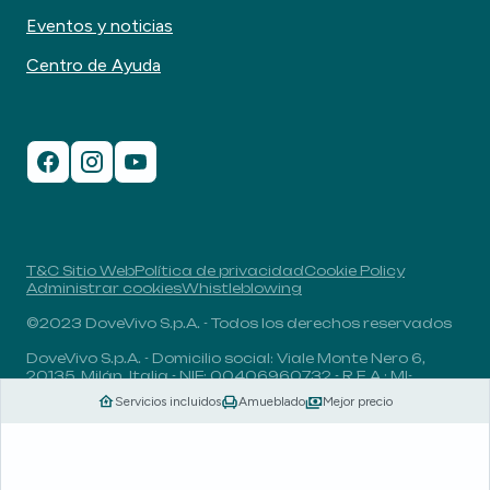
Eventos y noticias
Centro de Ayuda
T&C Sitio Web
Política de privacidad
Cookie Policy
Administrar cookies
Whistleblowing
©2023 DoveVivo S.p.A. - Todos los derechos reservados
DoveVivo S.p.A. - Domicilio social: Viale Monte Nero 6,
20135, Milán, Italia - NIF: 00406960732 - R.E.A.: MI-
1838078 - Capital social: 1.829.649,81 euros totalmente
Servicios incluidos
Amueblado
Mejor precio
desembolsado