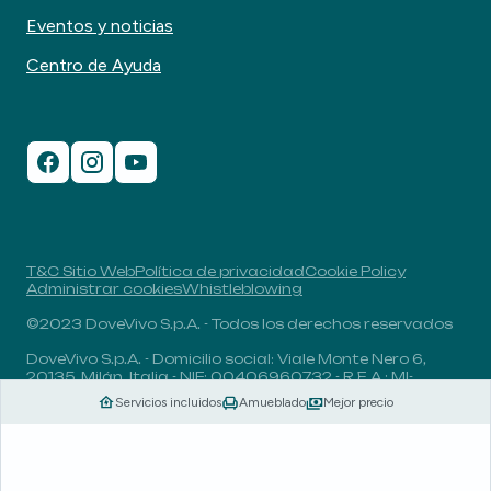
Eventos y noticias
Centro de Ayuda
T&C Sitio Web
Política de privacidad
Cookie Policy
Administrar cookies
Whistleblowing
©2023 DoveVivo S.p.A. - Todos los derechos reservados
DoveVivo S.p.A. - Domicilio social: Viale Monte Nero 6,
20135, Milán, Italia - NIF: 00406960732 - R.E.A.: MI-
1838078 - Capital social: 1.829.649,81 euros totalmente
Servicios incluidos
Amueblado
Mejor precio
desembolsado