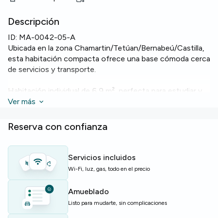
Descripción
ID:
MA-0042-05-A
Ubicada en la zona Chamartin/Tetúan/Bernabeú/Castilla,
esta habitación compacta ofrece una base cómoda cerca
de servicios y transporte.
Habitación individual de 6,9 m², perfecta para estudiar y
descansar. El piso cuenta con
Ver más
2 baños
,
Wi‑Fi
,
lavadora
,
horno
,
microondas
y
lavavajillas
para una vida diaria sin
complicaciones.
Reserva con confianza
El edificio dispone de
ascensor
y
aparcamiento de
bicicletas
, facilitando los traslados y el almacenamiento.
Servicios incluidos
Wi-Fi, luz, gas, todo en el precio
Ideal para estudiantes o jóvenes profesionales que
buscan una opción económica y bien equipada en Madrid.
Amueblado
Listo para mudarte, sin complicaciones
Plazas limitadas: solicita una visita cuanto antes.