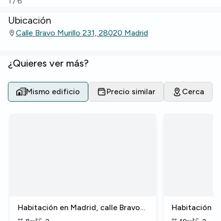
1
/
6
Ubicación
Calle Bravo Murillo 231, 28020 Madrid
¿Quieres ver más?
Mismo edificio
Precio similar
Cerca
Habitación en Madrid, calle Bravo
Habitación en
Murillo
Murillo