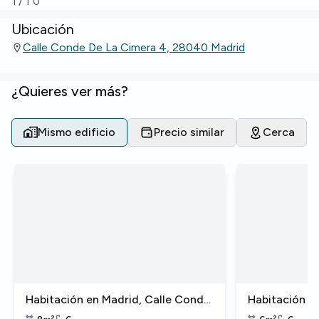
1
/
10
Ubicación
Calle Conde De La Cimera 4, 28040 Madrid
¿Quieres ver más?
Mismo edificio
Precio similar
Cerca
Habitación en Madrid, Calle Conde
Habitación e
de la Cimera
de la Cimera