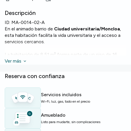
Descripción
ID:
MA-0014-02-A
En el animado barrio de
Ciudad universitaria/Moncloa
,
esta habitación facilita la vida universitaria y el acceso a
servicios cercanos.
La habitación de 8,51 m² forma parte de un piso de 16
habitaciones con 7 baños. El piso ofrece
Ver más
Wi‑Fi
, horno,
microondas, lavavajillas y lavadora para mayor comodidad.
Reserva con confianza
El edificio cuenta con ascensor, lavandería común, cocina
compartida con bar, zona de estudio/coworking y un
salón social para relajarse o conocer a otros inquilinos.
Servicios incluidos
Wi-Fi, luz, gas, todo en el precio
Ideal para estudiantes y jóvenes profesionales que
buscan una base práctica y bien equipada cerca de la
Amueblado
universidad.
Listo para mudarte, sin complicaciones