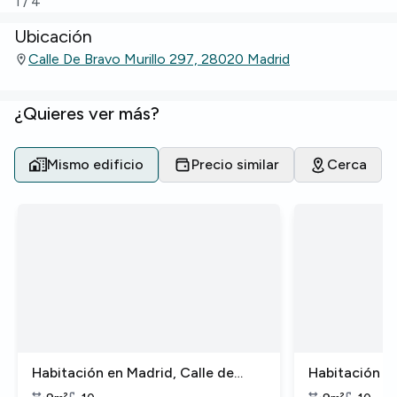
1
/
4
Ubicación
Calle De Bravo Murillo 297, 28020 Madrid
¿Quieres ver más?
Mismo edificio
Precio similar
Cerca
Habitación en Madrid, Calle de
Habitación en
Bravo Murillo
Bravo Murillo