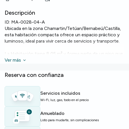
Descripción
ID:
MA-0028-04-A
Ubicada en la zona Chamartin/Tetúan/Bernabeú/Castilla,
esta habitación compacta ofrece un espacio práctico y
luminoso, ideal para vivir cerca de servicios y transporte.
La Habitación tiene 8,05 m² y forma parte de un piso que
cuenta con
Ver más
Wi‑Fi
,
horno
,
microondas
,
lavavajillas
y
lavadora
. El piso dispone de dos baños para mayor
comodidad.
Reserva con confianza
El edificio incluye comodidades como
ascensor
,
lavandería común
,
kitchen bar
,
zona de estudio y
Servicios incluidos
coworking
y un
living room
para socializar.
Wi-Fi, luz, gas, todo en el precio
Ideal para estudiantes o jóvenes profesionales que
Amueblado
buscan una opción bien conectada en Madrid con buenas
Listo para mudarte, sin complicaciones
zonas compartidas.