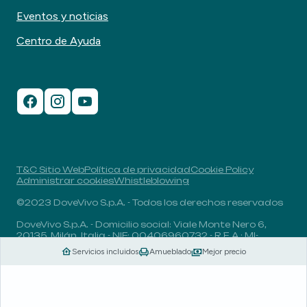
Eventos y noticias
Centro de Ayuda
T&C Sitio Web
Política de privacidad
Cookie Policy
Administrar cookies
Whistleblowing
©2023 DoveVivo S.p.A. - Todos los derechos reservados
DoveVivo S.p.A. - Domicilio social: Viale Monte Nero 6,
20135, Milán, Italia - NIF: 00406960732 - R.E.A.: MI-
1838078 - Capital social: 1.829.649,81 euros totalmente
Servicios incluidos
Amueblado
Mejor precio
desembolsado