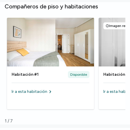
Compañeros de piso y habitaciones
Imagen repre
Habitación #1
Habitación #
Disponible
Ir a esta habitación
Ir a esta habi
1
/
7