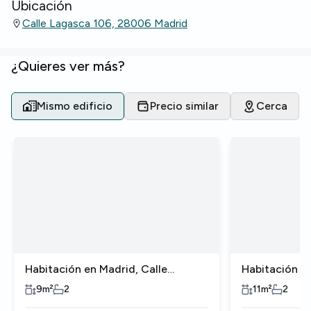
Ubicación
Calle Lagasca 106, 28006 Madrid
¿Quieres ver más?
Mismo edificio
Precio similar
Cerca
Habitación en Madrid, Calle
Habitación en
lagasca
lagasca
9
m²
2
11
m²
2