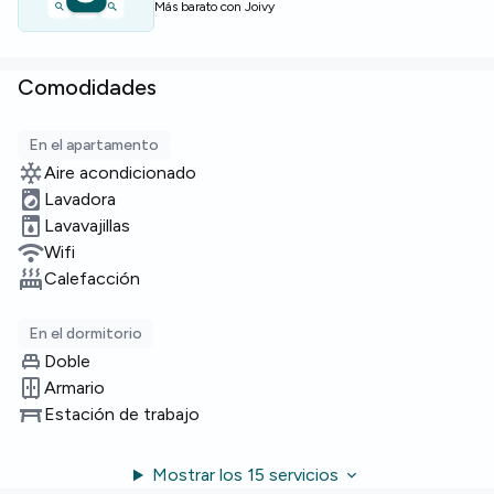
Más barato con Joivy
Plazas limitadas — contacta hoy para asegurar esta
habitación.
Comodidades
En el apartamento
Aire acondicionado
Lavadora
Lavavajillas
Wifi
Calefacción
En el dormitorio
Doble
Armario
Estación de trabajo
Mostrar los 15 servicios