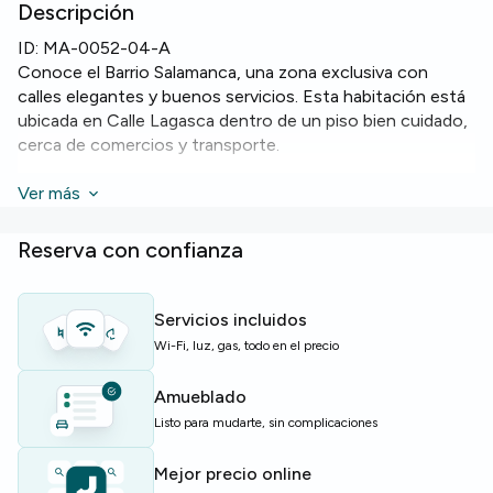
Descripción
ID:
MA-0052-04-A
Conoce el Barrio Salamanca, una zona exclusiva con
calles elegantes y buenos servicios. Esta habitación está
ubicada en Calle Lagasca dentro de un piso bien cuidado,
cerca de comercios y transporte.
Lo más destacado: habitación de 20,7 m²,
Ver más
Wi‑Fi
rápido y
cocina equipada con
horno
,
microondas
,
lavavajillas
y
lavadora
. El piso cuenta con cuatro baños repartidos en
Reserva con confianza
siete habitaciones, ideal para compartir.
El edificio dispone de
ascensor
, facilitando el acceso al
Servicios incluidos
segundo piso donde se sitúa el apartamento. El piso tiene
Wi-Fi, luz, gas, todo en el precio
180 m² en total, con siete camas y zonas comunes
funcionales.
Amueblado
Listo para mudarte, sin complicaciones
Ideal para estudiantes o jóvenes profesionales que
buscan una base céntrica y cómoda en Madrid con las
Mejor precio online
comodidades esenciales.