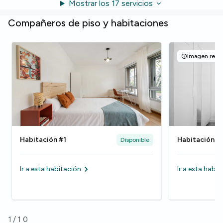
Mostrar los 17 servicios
Compañeros de piso y habitaciones
Imagen repre
Habitación #1
Habitación #
Disponible
Ir a esta habitación
Ir a esta habi
1
/
10