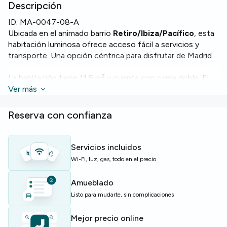
Descripción
ID:
MA-0047-08-A
Ubicada en el animado barrio
Retiro/Ibiza/Pacífico
, esta
habitación luminosa ofrece acceso fácil a servicios y
transporte. Una opción céntrica para disfrutar de Madrid.
La habitación tiene 11,5 m² y cuenta con cama doble. El
piso incluye Wi‑Fi, horno, microondas, lavadora y
Ver más
lavavajillas para mayor comodidad.
Reserva con confianza
Entre las instalaciones del edificio y la vivienda se
encuentran jardín, piscina y ascensor, pensados para tu
confort y ocio.
Servicios incluidos
Wi-Fi, luz, gas, todo en el precio
Ideal para estudiantes y jóvenes profesionales que
buscan un hogar social y bien equipado cerca de los
Amueblado
parques de la ciudad.
Listo para mudarte, sin complicaciones
Plazas limitadas — solicita información pronto para
Mejor precio online
asegurarlo.