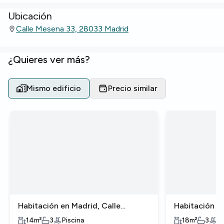
Ubicación
Calle Mesena 33, 28033 Madrid
¿Quieres ver más?
Mismo edificio
Precio similar
Habitación en Madrid, Calle
Habitación en
Mesena
Mesena
14
m²
3
Piscina
18
m²
3
Pi