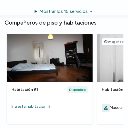
Mostrar los 15 servicios
Compañeros de piso y habitaciones
Imagen repre
Habitación #1
Habitación #
Disponible
Ir a esta habitación
Masculino