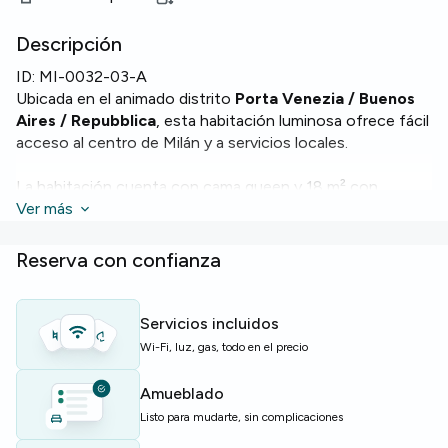
Descripción
ID:
MI-0032-03-A
Ubicada en el animado distrito
Porta Venezia / Buenos
Aires / Repubblica
, esta habitación luminosa ofrece fácil
acceso al centro de Milán y a servicios locales.
La habitación cuenta con cama queen y 18 m² con
balcón; el piso dispone de dos baños. Dispone de
Ver más
calefacción y
WiFi
, además de una cocina equipada con
horno y lavavajillas para tu comodidad diaria.
Reserva con confianza
El edificio incluye ascensor, servicio de conserjería y
lavadora; el piso tiene 160 m² con cuatro habitaciones y
Servicios incluidos
cuatro plazas.
Wi-Fi, luz, gas, todo en el precio
Perfecta para estudiantes o jóvenes profesionales que
Amueblado
buscan espacio y buena conexión con el transporte.
Listo para mudarte, sin complicaciones