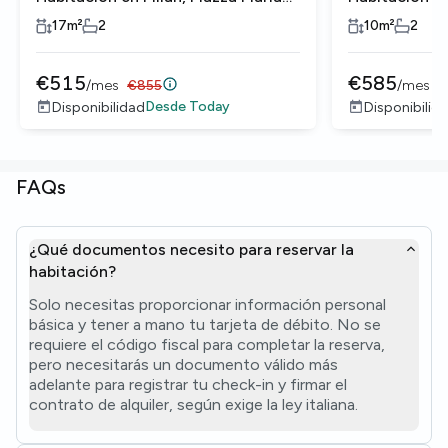
Adelaide di Savoia
Adelaide di S
17
m²
2
10
m²
2
€
515
€
585
/
mes
€
855
/
mes
€
Desde
Today
Disponibilidad
Disponibilid
FAQs
¿Qué documentos necesito para reservar la
habitación?
Solo necesitas proporcionar información personal
básica y tener a mano tu tarjeta de débito. No se
requiere el código fiscal para completar la reserva,
pero necesitarás un documento válido más
adelante para registrar tu check-in y firmar el
contrato de alquiler, según exige la ley italiana.