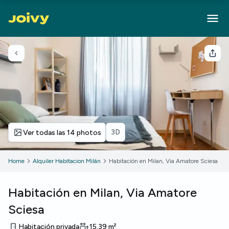
Volver
Com
3D
Ver todas las 14 photos
Home
Alquiler Habitacion Milán
Habitación en Milan, Via Amatore Sciesa
Habitación en Milan, Via Amatore
Sciesa
Habitación privada
15.39
m²