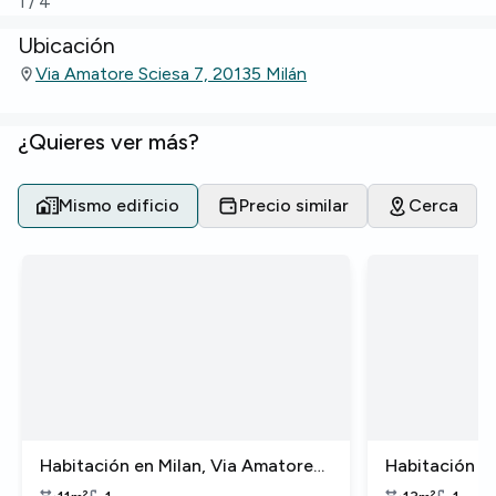
1
/
4
Ubicación
Via Amatore Sciesa 7, 20135 Milán
¿Quieres ver más?
Mismo edificio
Precio similar
Cerca
Habitación en Milan, Via Amatore
Habitación e
Sciesa
Sciesa