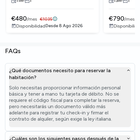
11
m²
1
13
m²
1
€
480
€
790
/
mes
€
1035
/
mes
Desde
8 Ago 2026
Disponibilidad
Disponibilid
FAQs
¿Qué documentos necesito para reservar la
habitación?
Solo necesitas proporcionar información personal
básica y tener a mano tu tarjeta de débito. No se
requiere el código fiscal para completar la reserva,
pero necesitarás un documento válido más
adelante para registrar tu check-in y firmar el
contrato de alquiler, según exige la ley italiana.
¿Cuáles son los siguientes pasos después de la