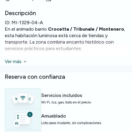
Descripción
ID:
MI-1329-04-A
En el animado barrio
Crocetta / Tribunale / Montenero
,
esta habitación luminosa está cerca de tiendas y
transporte. La zona combina encanto histórico con
servicios prácticos para estudiantes.
La
Ver más
Habitación
tiene 15,39 m² y forma parte de un piso de
80 m² con 4 camas y 1 baño. Cuenta con
horno
,
lavadora
,
lavavajillas
y
WiFi
estable.
Reserva con confianza
El edificio ofrece
aparcamiento para bicicletas
para
quienes se desplazan en bici.
Servicios incluidos
Wi-Fi, luz, gas, todo en el precio
Perfecta para estudiantes y jóvenes profesionales que
buscan un piso compartido bien equipado cerca del
Amueblado
centro de Milán.
Listo para mudarte, sin complicaciones