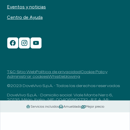
Eventos y noticias
Centro de Ayuda
T&C Sitio Web
Política de privacidad
Cookie Policy
Administrar cookies
Whistleblowing
©2023 DoveVivo S.p.A. - Todos los derechos reservados
DoveVivo S.p.A. - Domicilio social: Viale Monte Nero 6,
20135, Milán, Italia - NIF: 00406960732 - R.E.A.: MI-
1838078 - Capital social: 1.829.649,81 euros totalmente
Servicios incluidos
Amueblado
Mejor precio
desembolsado