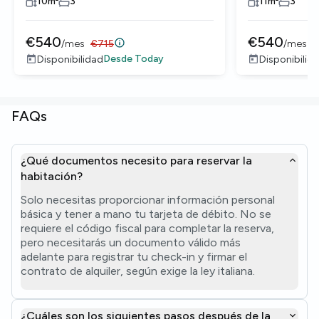
10
m²
3
11
m²
3
€
540
€
540
/
mes
€
715
/
mes
Desde
Today
Disponibilidad
Disponibilid
FAQs
¿Qué documentos necesito para reservar la
habitación?
Solo necesitas proporcionar información personal
básica y tener a mano tu tarjeta de débito. No se
requiere el código fiscal para completar la reserva,
pero necesitarás un documento válido más
adelante para registrar tu check-in y firmar el
contrato de alquiler, según exige la ley italiana.
¿Cuáles son los siguientes pasos después de la