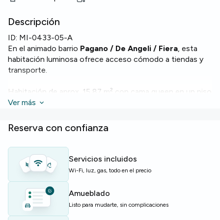
Descripción
ID:
MI-0433-05-A
En el animado barrio
Pagano / De Angeli / Fiera
, esta
habitación luminosa ofrece acceso cómodo a tiendas y
transporte.
Habitación de aprox. 15,87 m² con cama queen en un piso
moderno con
Ver más
Wi‑Fi
, calefacción, horno, lavavajillas y
lavadora. El piso tiene 150 m², 6 habitaciones y 3 baños,
en la planta 6.
Reserva con confianza
Edificio con
servicio de conserjería
y ascensor para
mayor comodidad.
Servicios incluidos
Wi-Fi, luz, gas, todo en el precio
Ideal para estudiantes o jóvenes profesionales que
buscan una vivienda lista para entrar a vivir con servicios
Amueblado
prácticos.
Listo para mudarte, sin complicaciones