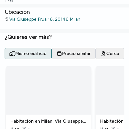
1
/
6
Ubicación
Via Giuseppe Frua 16, 20146 Milán
¿Quieres ver más?
Mismo edificio
Precio similar
Cerca
Habitación en Milan, Via Giuseppe
Habitación en
Frua
Frua