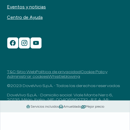
Eventos y noticias
Centro de Ayuda
T&C Sitio Web
Política de privacidad
Cookie Policy
Administrar cookies
Whistleblowing
©2023 DoveVivo S.p.A. - Todos los derechos reservados
DoveVivo S.p.A. - Domicilio social: Viale Monte Nero 6,
20135, Milán, Italia - NIF: 00406960732 - R.E.A.: MI-
1838078 - Capital social: 1.829.649,81 euros totalmente
Servicios incluidos
Amueblado
Mejor precio
desembolsado