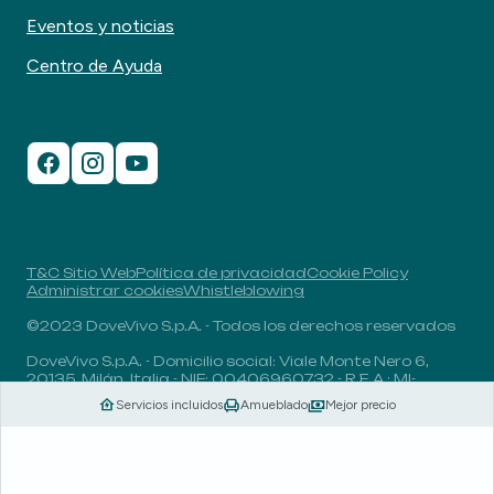
Eventos y noticias
Centro de Ayuda
T&C Sitio Web
Política de privacidad
Cookie Policy
Administrar cookies
Whistleblowing
©2023 DoveVivo S.p.A. - Todos los derechos reservados
DoveVivo S.p.A. - Domicilio social: Viale Monte Nero 6,
20135, Milán, Italia - NIF: 00406960732 - R.E.A.: MI-
1838078 - Capital social: 1.829.649,81 euros totalmente
Servicios incluidos
Amueblado
Mejor precio
desembolsado