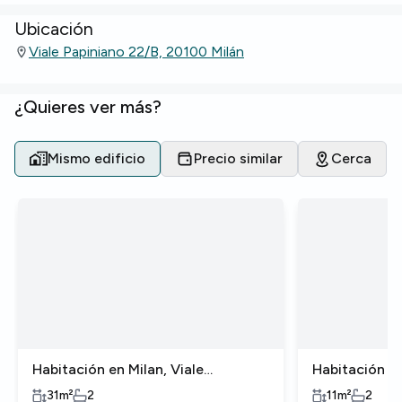
Ubicación
Viale Papiniano 22/B, 20100 Milán
¿Quieres ver más?
Mismo edificio
Precio similar
Cerca
Habitación en Milan, Viale
Habitación en
Papiniano
Papiniano
31
m²
2
11
m²
2