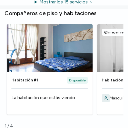
Mostrar los 15 servicios
Compañeros de piso y habitaciones
Imagen repre
Habitación #1
Habitación #
Disponible
La habitación que estás viendo
Masculino
1
/
4