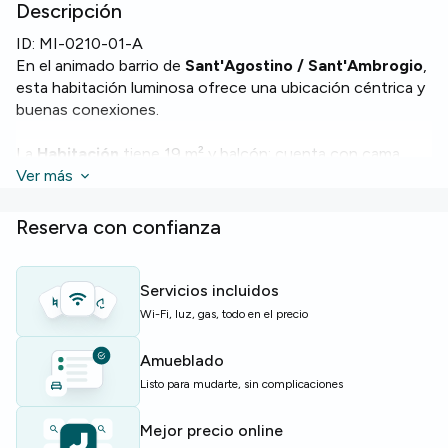
Descripción
ID:
MI-0210-01-A
En el animado barrio de
Sant'Agostino / Sant'Ambrogio
,
esta habitación luminosa ofrece una ubicación céntrica y
buenas conexiones.
La
Habitación
tiene 19 m² y balcón; cuenta con cama
queen. El piso dispone de dos baños y cocina equipada
Ver más
con horno, lavavajillas y lavadora, además de Wi‑Fi y
calefacción.
Reserva con confianza
El edificio incluye ascensor y servicio de conserjería para
mayor comodidad.
Servicios incluidos
Wi-Fi, luz, gas, todo en el precio
Ideal para estudiantes o jóvenes profesionales que
buscan una colación espaciosa en el centro de Milán con
Amueblado
servicios útiles.
Listo para mudarte, sin complicaciones
Plazas limitadas — confirma tu interés cuanto antes.
Mejor precio online