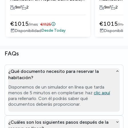
Rue du Buisson Saint-Louis
Rue du Buiss
9
m²
2
9
m²
2
€
1015
€
1015
/
mes
€
1125
/
mes
Desde
Today
Disponibilidad
Disponibilid
FAQs
¿Qué documento necesito para reservar la
habitación?
Disponemos de un simulador en línea que tarda
menos de 5 minutos en completarse: haz
clic aquí
para rellenarlo. Con él podrás saber qué
documentos deberás proporcionar.
¿Cuáles son los siguientes pasos después de la