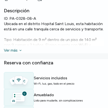
Descripción
ID:
PA-0328-08-A
Ubicada en el distrito Hopital Saint Louis, esta habitación
está en una calle tranquila cerca de servicios y transporte.
Tipo: Habitación de 9 m² dentro de un piso de 140 m²
con 9 camas y 2 baños. El piso cuenta con
Wi‑Fi
y
calefacción central para mayor comodidad.
Ver más
El edificio incluye una
lavandería común
para facilitar las
Reserva con confianza
tareas del hogar.
Ideal para estudiantes o jóvenes profesionales que
Servicios incluidos
buscan una vivienda compartida bien equipada en París.
Wi-Fi, luz, gas, todo en el precio
Plazas limitadas — contacta cuanto antes para reservar.
Amueblado
Listo para mudarte, sin complicaciones