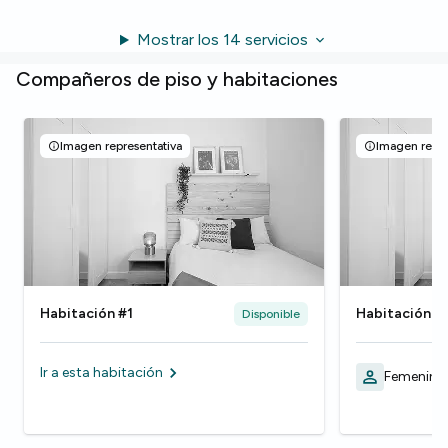
Mostrar los 14 servicios
Compañeros de piso y habitaciones
Imagen representativa
Imagen repre
Habitación #1
Habitación #
Disponible
Ir a esta habitación
Femenino,