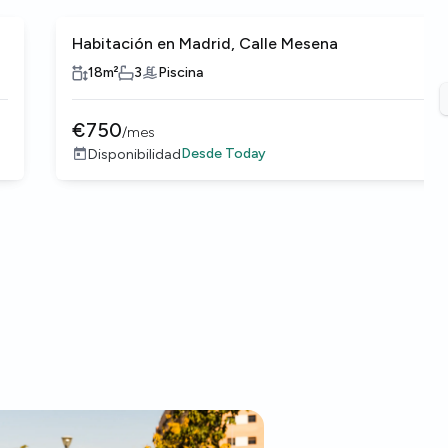
Habitación en Madrid, Calle Mesena
18
m²
3
Piscina
€
750
/
mes
Desde
Today
Disponibilidad