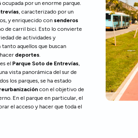
tá ocupada por un enorme parque.
trevías
, caracterizado por un
ros, y enriquecido con
senderos
 de carril bici. Esto lo convierte
riedad de actividades y
n tanto aquellos que buscan
 hacer
deportes
.
es el
Parque Soto de Entrevías
,
una vista panorámica del sur de
idos los parques, se ha estado
reurbanización
con el objetivo de
no. En el parque en particular, el
jorar el acceso y hacer que toda el