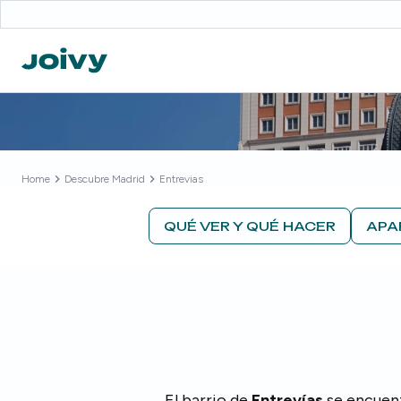
Home
Descubre
Madrid
Entrevias
QUÉ VER Y QUÉ HACER
APA
El barrio de
Entrevías
se encuent