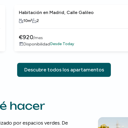
Habitación en Madrid, Calle Galileo
10
m²
2
€
920
/
mes
Desde
Today
Disponibilidad
Descubre todos los apartamentos
ué hacer
rizado por espacios verdes. De