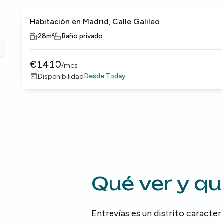
Habitación en Madrid, Calle Galileo
28
m²
Baño privado
revious slide
€
1410
/
mes
Desde
Today
Disponibilidad
Qué ver y q
Entrevías es un distrito caracte