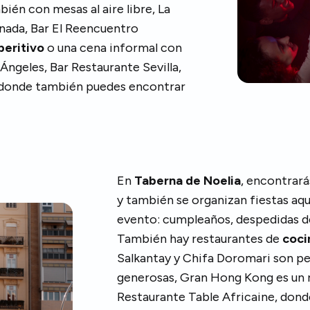
ién con mesas al aire libre, La
inada, Bar El Reencuentro
peritivo
o una cena informal con
Ángeles, Bar Restaurante Sevilla,
s donde también puedes encontrar
En
Taberna de Noelia
, encontrar
y también se organizan fiestas aquí
evento: cumpleaños, despedidas de
También hay restaurantes de
coci
Salkantay y Chifa Doromari son p
generosas, Gran Hong Kong es un r
Restaurante Table Africaine, dond