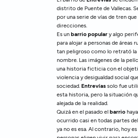
distrito de Puente de Vallecas. 
por una serie de vías de tren qu
direcciones.
Es un
barrio
popular
y algo perif
para alojar a personas de áreas r
tan peligroso como lo retrató la
nombre. Las imágenes de la pelíc
una historia ficticia con el obje
violencia y desigualdad social qu
sociedad.
Entrevías
solo fue uti
esta historia, pero la situación q
alejada de la realidad.
Quizá en el pasado el
barrio
haya
ocurrido casi en todas partes del
ya no es esa. Al contrario, hoy e
personas eligen vivir para encon