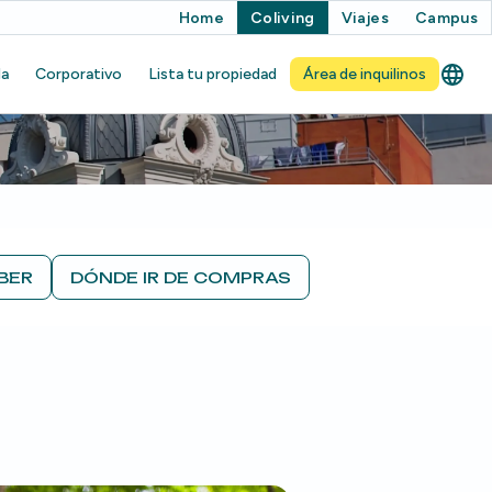
Home
Coliving
Viajes
Campus
da
Corporativo
Lista tu propiedad
Área de inquilinos
BER
DÓNDE IR DE COMPRAS