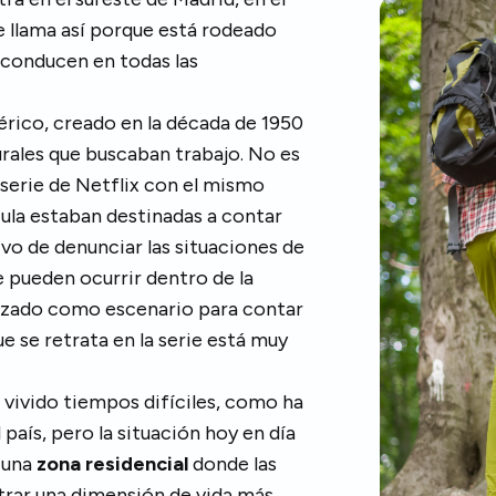
Se llama así porque está rodeado
e conducen en todas las
érico, creado en la década de 1950
urales que buscaban trabajo. No es
 serie de Netflix con el mismo
ula estaban destinadas a contar
tivo de denunciar las situaciones de
e pueden ocurrir dentro de la
lizado como escenario para contar
ue se retrata en la serie está muy
 vivido tiempos difíciles, como ha
 país, pero la situación hoy en día
s una
zona residencial
donde las
trar una dimensión de vida más