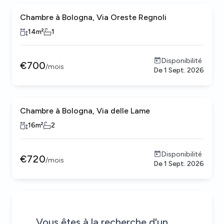
Chambre à Bologna, Via Oreste Regnoli
14
m²
1
Disponibilité
€
700
/
mois
De
1 Sept. 2026
Chambre à Bologna, Via delle Lame
16
m²
2
Disponibilité
€
720
/
mois
De
1 Sept. 2026
Soyez le premier informé des nouvelles propriétés qui corr
Alerte envoyée !
House alert
House alert
Vous êtes à la recherche d'un