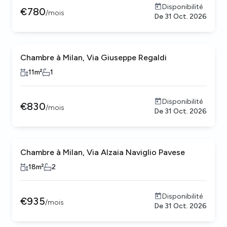
Disponibilité
€
780
/
mois
De
31 Oct. 2026
Chambre à Milan, Via Giuseppe Regaldi
11
m²
1
Disponibilité
€
830
/
mois
De
31 Oct. 2026
Chambre à Milan, Via Alzaia Naviglio Pavese
Femmes seulement
18
m²
2
Disponibilité
€
935
/
mois
De
31 Oct. 2026