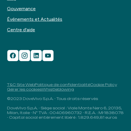
Gouvernance
Événements et Actualités
Centre d'aide
T&C Site Web
Politique de confidentialité
Cookie Policy
Gérer les cookies
Whistleblowing
©2023 DoveVivo S.p.A. - Tous droits réservés
DoveVivo S.p.A. - Siège social : Viale Monte Nero 6, 20135,
Milan, Italie - N° TVA : 00406960732 - R.E.A. : MI-1838078
- Capital social entièrement libéré : 1.829.649,81 euros