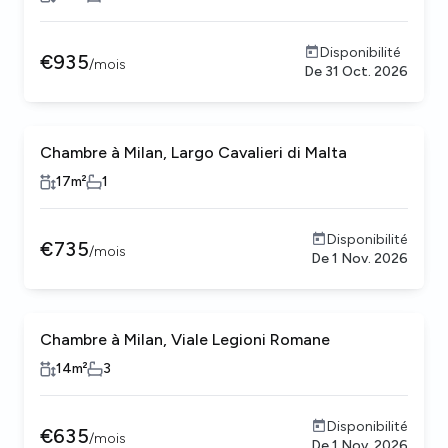
Disponibilité
€
935
/
mois
De
31 Oct. 2026
Chambre à Milan, Largo Cavalieri di Malta
Femmes seulement
17
m²
1
Disponibilité
€
735
/
mois
De
1 Nov. 2026
Chambre à Milan, Viale Legioni Romane
14
m²
3
Disponibilité
€
635
/
mois
De
1 Nov. 2026