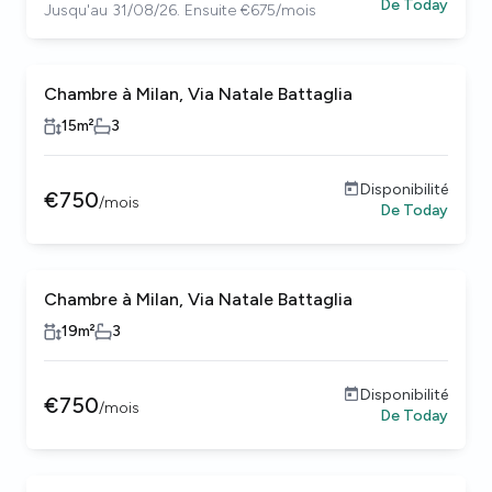
De
Today
Jusqu'au 31/08/26. Ensuite €675/mois
Chambre à Milan, Via Natale Battaglia
15
m²
3
Disponibilité
€
750
/
mois
De
Today
Chambre à Milan, Via Natale Battaglia
19
m²
3
Disponibilité
€
750
/
mois
De
Today