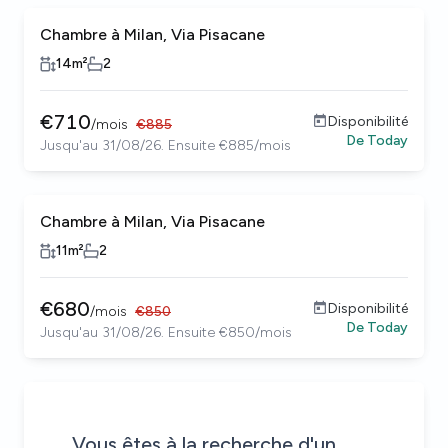
Chambre à Milan, Via Pisacane
14
m²
2
€
710
Disponibilité
/
mois
€
885
De
Today
Jusqu'au 31/08/26. Ensuite €885/mois
Chambre à Milan, Via Pisacane
11
m²
2
€
680
Disponibilité
/
mois
€
850
De
Today
Jusqu'au 31/08/26. Ensuite €850/mois
Soyez le premier informé des nouvelles propriétés qui corr
Alerte envoyée !
House alert
House alert
Vous êtes à la recherche d'un