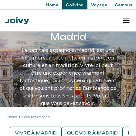
Home
Coliving
Voyage
Campus
Madrid
La capitale espagnole, Madrid, est une
ville merveilleuse riche en histoire, en
culture et en tradition. Vivre ici peut
être une expérience vraiment
fantastique pour tous ceux qui étudient
et qui veulent profiter de l'ambiance de
la ville sous tous ses aspects. Voici ce
que vous devez savoir.
Home
Decouvrez
Madrid
VIVRE À MADRID
QUE VOIR À MADRID
ÉT