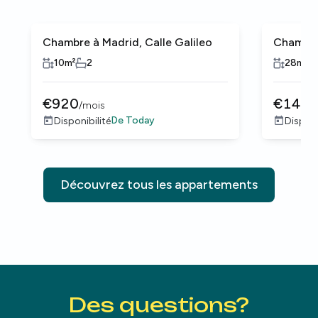
Chambre à Madrid, Calle Galileo
Chambre 
10
m²
2
28
m²
€
920
€
141
/
mois
De
Today
Disponibilité
Disponi
Découvrez tous les appartements
Des questions?