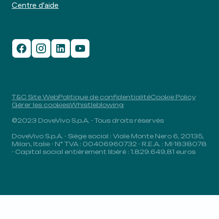
Centre d'aide
T&C Site Web
Politique de confidentialité
Cookie Policy
Gérer les cookies
Whistleblowing
©2023 DoveVivo S.p.A. - Tous droits réservés
DoveVivo S.p.A. - Siège social : Viale Monte Nero 6, 20135,
Milan, Italie - N° TVA : 00406960732 - R.E.A. : MI-1838078
- Capital social entièrement libéré : 1.829.649,81 euros