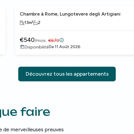
Chambre à Rome, Lungotevere degli Artigiani
13
m²
2
€
540
/
mois
€
670
De
11 Août 2026
Disponibilité
Découvrez tous les appartements
que faire
e de merveilleuses preuves