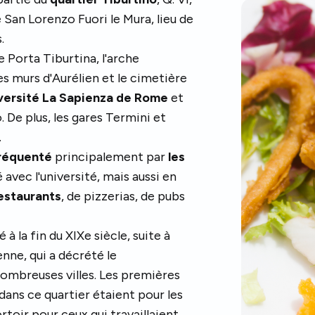
e San Lorenzo Fuori le Mura, lieu de
.
Porta Tiburtina, l'arche
s murs d'Aurélien et le cimetière
iversité La Sapienza de Rome
et
. De plus, les gares Termini et
.
réquenté
principalement par
les
 avec l'université, mais aussi en
estaurants
, de pizzerias, de pubs
à la fin du XIXe siècle, suite à
ienne, qui a décrété le
ombreuses villes. Les premières
dans ce quartier étaient pour les
ortoir pour ceux qui travaillaient