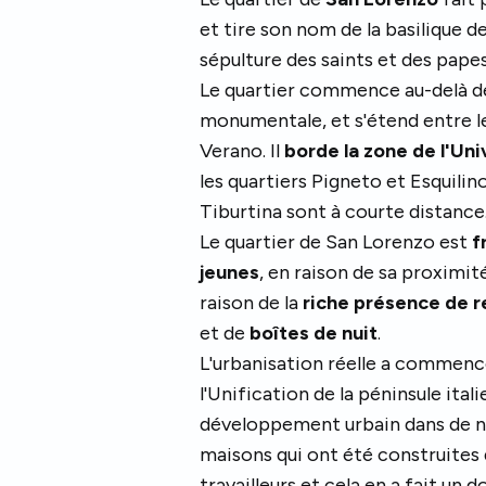
et tire son nom de la basilique d
sépulture des saints et des papes
Le quartier commence au-delà de 
monumentale, et s'étend entre le
Verano. Il
borde la zone de l'Un
les quartiers Pigneto et Esquilino
Tiburtina sont à courte distance
Le quartier de San Lorenzo est
f
jeunes
, en raison de sa proximité
raison de la
riche présence de r
et de
boîtes de nuit
.
L'urbanisation réelle a commencé 
l'Unification de la péninsule ital
développement urbain dans de n
maisons qui ont été construites 
travailleurs et cela en a fait un d