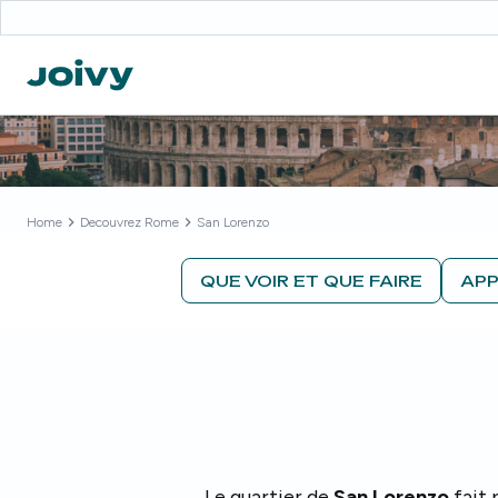
Home
Decouvrez
Rome
San Lorenzo
QUE VOIR ET QUE FAIRE
APP
Le quartier de
San Lorenzo
fait 