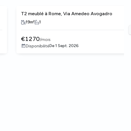
T2 meublé à Rome, Via Amedeo Avogadro
19
m²
1
€
1270
/
mois
De
1 Sept. 2026
Disponibilité