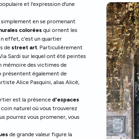
populaire et l'expression d'une
e simplement en se promenant
urales colorées
qui ornent les
 effet, c'est un quartier
rs de
street art
. Particulièrement
Via Sardi sur lequel ont été peintes
en mémoire des victimes de
zo présentent également de
iste Alice Pasquini, alias Alicè,
rtier est la présence
d'espaces
n coin naturel où vous trouverez
ous pourrez vous promener, vous
ues
de grande valeur figure la