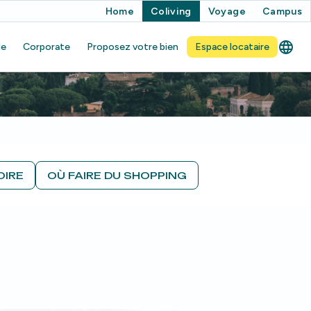
Home
Coliving
Voyage
Campus
de
Corporate
Proposez votre bien
Espace locataire
OIRE
OÙ FAIRE DU SHOPPING