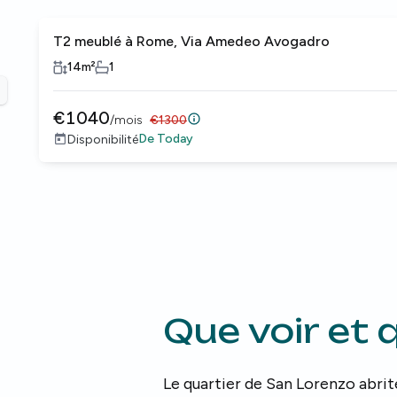
T2 meublé à Rome, Via Amedeo Avogadro
14
m²
1
revious slide
€
1040
/
mois
€
1300
De
Today
Disponibilité
Que voir et 
Le quartier de San Lorenzo abrit