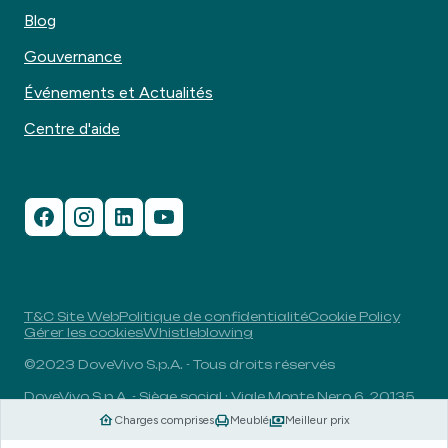
Blog
Gouvernance
Événements et Actualités
Centre d'aide
T&C Site Web
Politique de confidentialité
Cookie Policy
Gérer les cookies
Whistleblowing
©2023 DoveVivo S.p.A. - Tous droits réservés
DoveVivo S.p.A. - Siège social : Viale Monte Nero 6, 20135,
Milan, Italie - N° TVA : 00406960732 - R.E.A. : MI-1838078
Charges comprises
Meublé
Meilleur prix
- Capital social entièrement libéré : 1.829.649,81 euros