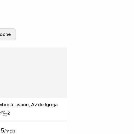
roche
bre à Lisbon, Av de Igreja
m²
2
05
/
mois