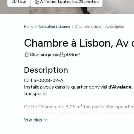
3D
Tour
Afficher toutes les 23 photos
Home
Colocation Lisbonne
Chambre à Lisbon, Av de Igreja
Chambre à Lisbon, Av d
Chambre privée
8.05
m²
Description
ID:
LS-0008-02-A
Installez‑vous dans le quartier convivial d'
Alvalade
,
transports.
Cette Chambre de 8,05 m² fait partie d'un appart
pièces, 7 lits et 3 salles de bains. L'appartement d
lave‑vaisselle
Voir plus
,
four
,
micro‑ondes
et
Wi‑Fi
.
L'agencement avec plusieurs salles de bains et é