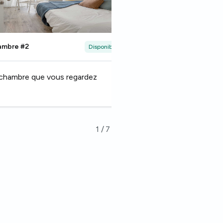
ambre #2
Chambre #3
Disponible
Aller à cette chambre
chambre que vous regardez
1
/
7