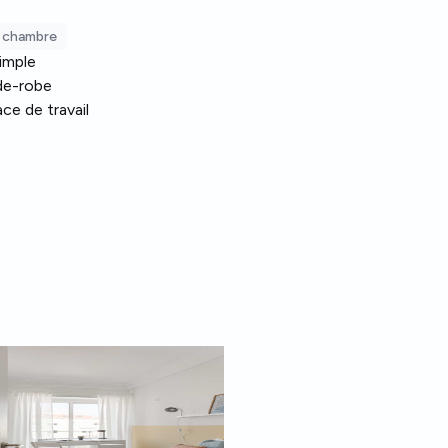
a chambre
simple
de-robe
ce de travail
Image représentative