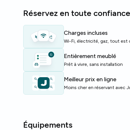
facilite la vie quotidienne en colocation.
Réservez en toute confianc
Idéal pour étudiants et jeunes professionnels che
à Lisbonne.
Charges incluses
Offre limitée — réservez votre visite dès maintena
Wi-Fi, électricité, gaz, tout est
Entièrement meublé
Prêt à vivre, sans installation
Meilleur prix en ligne
Moins cher en réservant avec J
Équipements