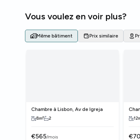
Vous voulez en voir plus?
Même bâtiment
Prix similaire
P
Chambre à Lisbon, Av de Igreja
Cham
8
m²
2
12
€
565
€
7
/
mois