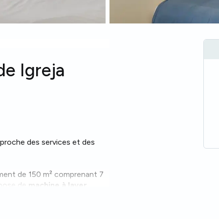
e Igreja
 proche des services et des
ement de 150 m² comprenant 7
ispose de
machine à laver
,
quipements électroménagers