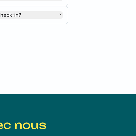
check-in?
ec nous