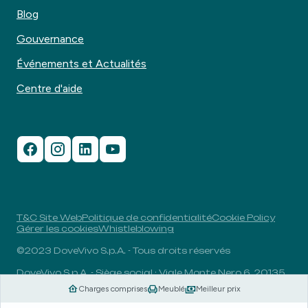
Blog
Gouvernance
Événements et Actualités
Centre d'aide
T&C Site Web
Politique de confidentialité
Cookie Policy
Gérer les cookies
Whistleblowing
©2023 DoveVivo S.p.A. - Tous droits réservés
DoveVivo S.p.A. - Siège social : Viale Monte Nero 6, 20135,
Milan, Italie - N° TVA : 00406960732 - R.E.A. : MI-1838078
Charges comprises
Meublé
Meilleur prix
- Capital social entièrement libéré : 1.829.649,81 euros