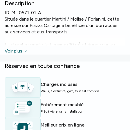
Description
ID:
MI-0571-01-A
Située dans le quartier Martini / Molise / Forlanini, cette
adresse sur Piazza Cartagine bénéficie d'un bon accès
aux services et aux transports.
La chambre simple fait environ 10 m² et donne sur un
balcon. Le logement comprend deux salles de bains, un
Voir plus
chauffage efficace et le Wi‑Fi pour étudier ou
télétravailler.
Réservez en toute confiance
L'appartement d'environ 130 m² au deuxième étage
compte cinq lits répartis en cinq pièces et offre
Charges incluses
lave‑vaisselle, lave‑linge et four pour le confort quotidien.
Wi-Fi, électricité, gaz, tout est compris
Idéal pour étudiants ou jeunes actifs à la recherche d'un
Entièrement meublé
logement partagé bien équipé.
Prêt à vivre, sans installation
Offres limitées — réservez vite cette chambre.
Meilleur prix en ligne