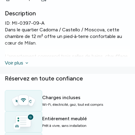
Description
ID:
MI-0397-09-A
Dans le quartier Cadorna / Castello / Moscova, cette
chambre de 12 m² offre un pied‑à‑terre confortable au
cœur de Milan.
L'appartement comprend trois salles de bains, chauffage
et Wi‑Fi. La cuisine dispose d'un four et d'un lave‑vaisselle,
Voir plus
et l'immeuble est équipé d'un ascenseur.
Réservez en toute confiance
Vous profiterez également d'une machine à laver et d'un
service de conciergerie qui simplifient le quotidien.
Charges incluses
Idéal pour étudiants ou jeunes professionnels à la
Wi-Fi, électricité, gaz, tout est compris
recherche d'un logement central et fonctionnel.
Entièrement meublé
Offre limitée — réservez rapidement pour garantir la
Prêt à vivre, sans installation
chambre.