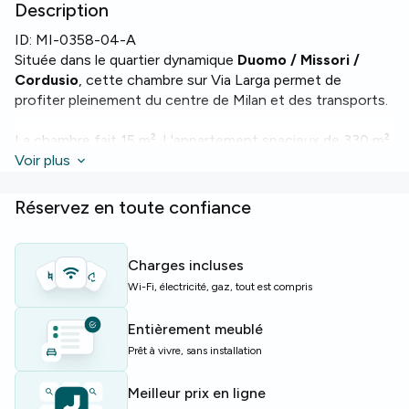
Description
ID:
MI-0358-04-A
Située dans le quartier dynamique
Duomo / Missori /
Cordusio
, cette chambre sur Via Larga permet de
profiter pleinement du centre de Milan et des transports.
La chambre fait 15 m². L'appartement spacieux de 330 m²
comprend 12 lits, 12 pièces et 5 salles de bains. Profitez
Voir plus
des équipements pratiques :
Wi‑Fi
, chauffage, four,
lave‑vaisselle et lave‑linge.
Réservez en toute confiance
L'immeuble offre un ascenseur et un service de
conciergerie pour plus de confort.
Charges incluses
Wi-Fi, électricité, gaz, tout est compris
Idéal pour étudiants et jeunes actifs souhaitant un
logement central et bien équipé.
Entièrement meublé
Prêt à vivre, sans installation
Places limitées — réservez vite !
Meilleur prix en ligne