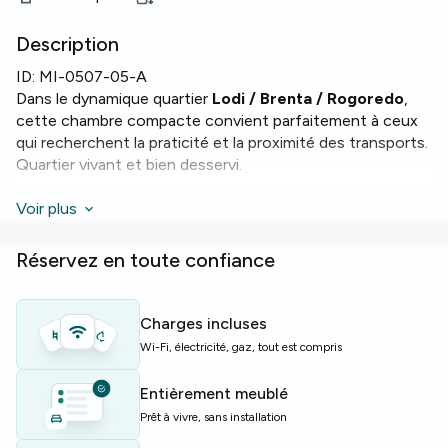
Description
ID:
MI-0507-05-A
Dans le dynamique quartier
Lodi / Brenta / Rogoredo
,
cette chambre compacte convient parfaitement à ceux
qui recherchent la praticité et la proximité des transports.
Quartier vivant et bien desservi.
La chambre fait 9 m² avec un lit simple et donne accès à
Voir plus
des équipements partagés fonctionnels. L’appartement
comprend le
Wi‑Fi
, le chauffage, un
four
, un
Réservez en toute confiance
lave‑vaisselle
et une
machine à laver
pour faciliter le
quotidien.
Charges incluses
L’immeuble dispose d’un
ascenseur
. Le logement s’étend
Wi-Fi, électricité, gaz, tout est compris
sur 150 m² avec 6 pièces, 6 lits et 3 salles de bain, offrant
de généreux espaces communs.
Entièrement meublé
Prêt à vivre, sans installation
Idéal pour étudiants ou jeunes actifs à la recherche d’un