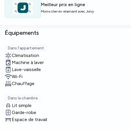
pied‑à‑terre pratique à Milan avec des services partagés
Meilleur prix en ligne
et une atmosphère conviviale.
Moins cher en réservant avec Joivy
Places limitées — prenez rendez‑vous rapidement !
Équipements
Dans l'appartement
Climatisation
Machine à laver
Lave-vaisselle
Wi-Fi
Chauffage
Dans la chambre
Lit simple
Garde-robe
Espace de travail