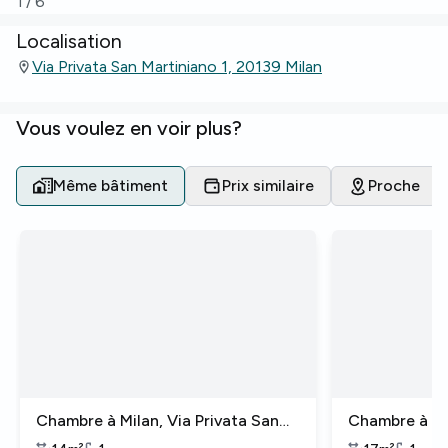
1
/
6
Localisation
Via Privata San Martiniano 1, 20139 Milan
Vous voulez en voir plus?
Même bâtiment
Prix similaire
Proche
Chambre à Milan, Via Privata San
Chambre à Mil
Martiniano
Martiniano