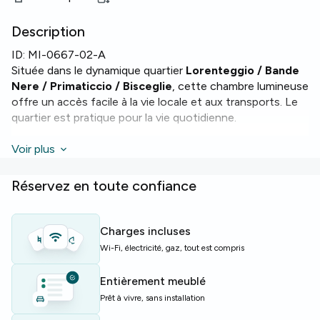
Description
ID:
MI-0667-02-A
Située dans le dynamique quartier
Lorenteggio / Bande
Nere / Primaticcio / Bisceglie
, cette chambre lumineuse
offre un accès facile à la vie locale et aux transports. Le
quartier est pratique pour la vie quotidienne.
La chambre fait 14 m². L'appartement comprend 2 salles
Voir plus
de bains, chauffage, four et
WiFi
, ainsi qu'une machine à
laver et un service de conciergerie pour plus de confort.
Réservez en toute confiance
L'immeuble dispose d'un ascenseur. Le logement fait 120
m² avec 5 pièces et 5 lits, parfait pour une colocation où
Charges incluses
chacun garde son espace.
Wi-Fi, électricité, gaz, tout est compris
Idéale pour étudiants ou jeunes professionnels
Entièrement meublé
cherchant un logement équipé et bien situé à Milan.
Prêt à vivre, sans installation