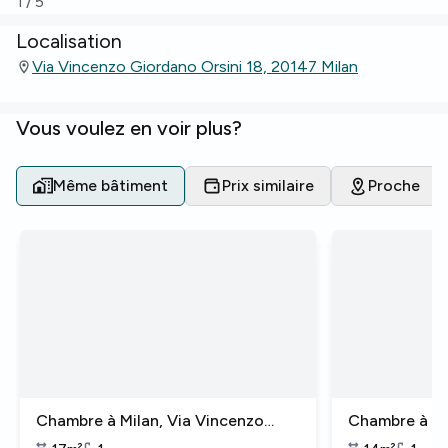
1
/
5
Localisation
Via Vincenzo Giordano Orsini 18, 20147 Milan
Vous voulez en voir plus?
Même bâtiment
Prix similaire
Proche
Chambre à Milan, Via Vincenzo
Chambre à Mi
Giordano Orsini
Giordano Ors