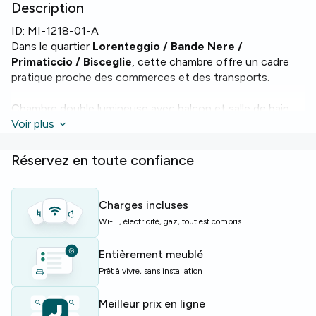
Description
ID:
MI-1218-01-A
Dans le quartier
Lorenteggio / Bande Nere /
Primaticcio / Bisceglie
, cette chambre offre un cadre
pratique proche des commerces et des transports.
Chambre double lumineuse avec balcon et salle de bain.
Surface de 18,14 m² au sein d’un appartement de 2 pièces
Voir plus
avec chauffage et
Wi‑Fi
.
Réservez en toute confiance
L’appartement comprend un ascenseur, un lave-vaisselle
et une machine à laver pour votre confort quotidien.
Charges incluses
Parfaite pour étudiants ou jeunes actifs à la recherche
Wi-Fi, électricité, gaz, tout est compris
d’un point d’ancrage à Milan.
Entièrement meublé
Offres limitées — réservez dès maintenant !
Prêt à vivre, sans installation
Meilleur prix en ligne