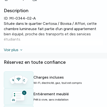
Description
ID:
MI-0344-02-A
Située dans le quartier Certosa / Bovisa / Affori, cette
chambre lumineuse fait partie d'un grand appartement
bien équipé, proche des transports et des services
étudiants.
Type: Chambre de 13 m². Points forts:
Voir plus
Wi‑Fi
rapide,
cuisine avec
four
et
lave‑vaisselle
, et
lave‑linge
partagé.
L'appartement comporte trois salles de bains pour plus de
Réservez en toute confiance
confort.
L'immeuble dispose d'un
ascenseur
, facilitant les
Charges incluses
déplacements quotidiens. L'appartement mesure 290 m²
Wi-Fi, électricité, gaz, tout est compris
au total, avec neuf lits et neuf chambres, idéal pour une
colocation conviviale.
Entièrement meublé
Prêt à vivre, sans installation
Parfait pour étudiants ou jeunes actifs recherchant un