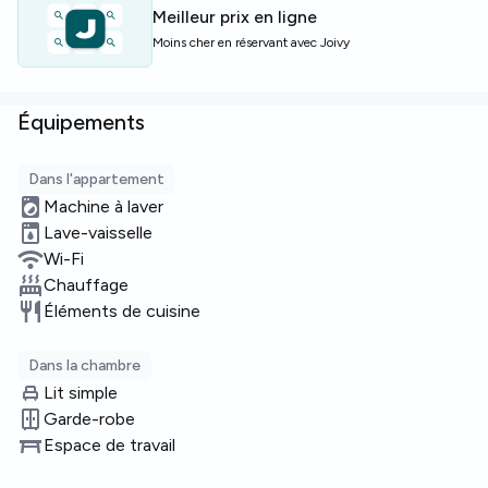
pied‑à‑terre fonctionnel et bien desservi à Milan.
Meilleur prix en ligne
Moins cher en réservant avec Joivy
Places limitées — réservez votre visite rapidement !
Équipements
Dans l'appartement
Machine à laver
Lave-vaisselle
Wi-Fi
Chauffage
Éléments de cuisine
Dans la chambre
Lit simple
Garde-robe
Espace de travail