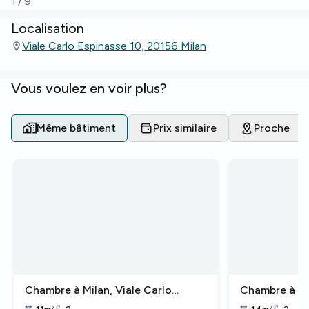
1
/
9
Localisation
Viale Carlo Espinasse 10, 20156 Milan
Vous voulez en voir plus?
Même bâtiment
Prix similaire
Proche
Chambre à Milan, Viale Carlo
Chambre à Mil
Espinasse
Espinasse