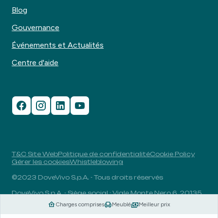
Blog
Gouvernance
Événements et Actualités
Centre d'aide
T&C Site Web
Politique de confidentialité
Cookie Policy
Gérer les cookies
Whistleblowing
©2023 DoveVivo S.p.A. - Tous droits réservés
DoveVivo S.p.A. - Siège social : Viale Monte Nero 6, 20135,
Milan, Italie - N° TVA : 00406960732 - R.E.A. : MI-1838078
Charges comprises
Meublé
Meilleur prix
- Capital social entièrement libéré : 1.829.649,81 euros