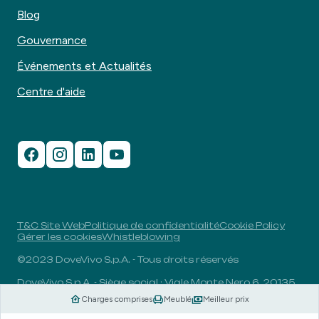
Blog
Gouvernance
Événements et Actualités
Centre d'aide
T&C Site Web
Politique de confidentialité
Cookie Policy
Gérer les cookies
Whistleblowing
©2023 DoveVivo S.p.A. - Tous droits réservés
DoveVivo S.p.A. - Siège social : Viale Monte Nero 6, 20135,
Milan, Italie - N° TVA : 00406960732 - R.E.A. : MI-1838078
Charges comprises
Meublé
Meilleur prix
- Capital social entièrement libéré : 1.829.649,81 euros