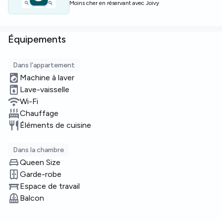
Moins cher en réservant avec Joivy
Places limitées — réservez rapidement pour garantir
cette chambre.
Équipements
Dans l'appartement
Machine à laver
Lave-vaisselle
Wi-Fi
Chauffage
Éléments de cuisine
Dans la chambre
Queen Size
Garde-robe
Espace de travail
Balcon