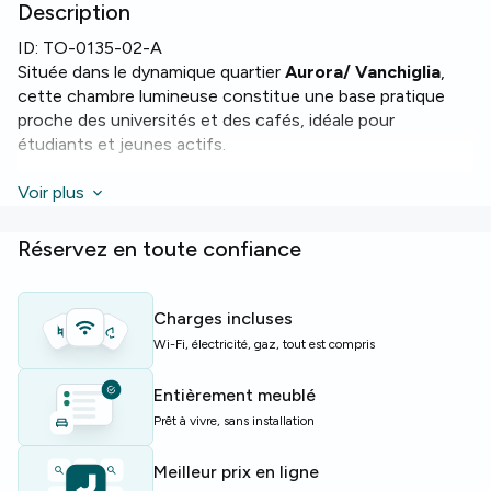
Description
ID:
TO-0135-02-A
Située dans le dynamique quartier
Aurora/ Vanchiglia
,
cette chambre lumineuse constitue une base pratique
proche des universités et des cafés, idéale pour
étudiants et jeunes actifs.
Chambre avec lit Queen Size d'environ 11,5 m² et accès
Voir plus
au balcon. L'appartement comprend 2 salles de bains, une
cuisine équipée avec
four
,
micro-ondes
et
lave-linge
,
Réservez en toute confiance
ainsi qu'un sèche-linge et un
WiFi
fiable.
L'immeuble facilite les déplacements à vélo grâce à un
Charges incluses
parking vélos
, complétant les atouts pratiques du
Wi-Fi, électricité, gaz, tout est compris
logement.
Entièrement meublé
Parfait pour les étudiants ou jeunes professionnels
Prêt à vivre, sans installation
recherchant un logement compact et bien équipé à Turin,
avec un balcon pour l'air frais.
Meilleur prix en ligne