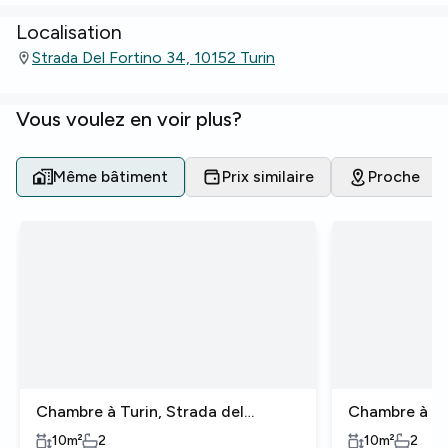
Localisation
Strada Del Fortino 34, 10152 Turin
Vous voulez en voir plus?
Même bâtiment
Prix similaire
Proche
Chambre à Turin, Strada del
Chambre à Tu
Fortino
Fortino
10
m²
2
10
m²
2