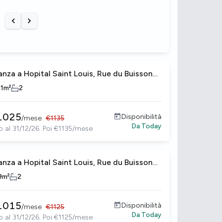
Previous slide
Next slide
anza a Hopital Saint Louis, Rue du Buisson
int-Louis
11
m²
2
1025
Disponibilità
/
mese
€
1135
Da
Today
o al 31/12/26. Poi €1135/mese
anza a Hopital Saint Louis, Rue du Buisson
int-Louis
9
m²
2
1015
Disponibilità
/
mese
€
1125
Da
Today
o al 31/12/26. Poi €1125/mese