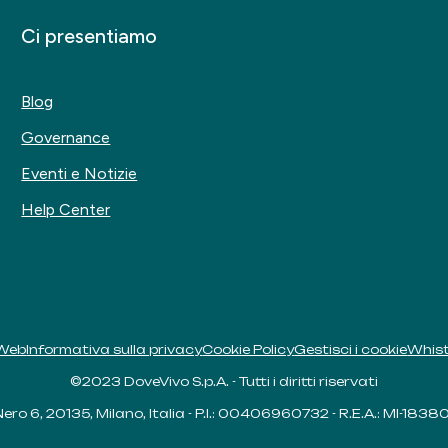
Ci presentiamo
Blog
Governance
Eventi e Notizie
Help Center
 Web
Informativa sulla privacy
Cookie Policy
Gestisci i cookie
Whist
©2023 DoveVivo S.p.A. - Tutti i diritti riservati
ero 6, 20135, Milano, Italia - P.I.: 00406960732 - R.E.A.: MI-18380