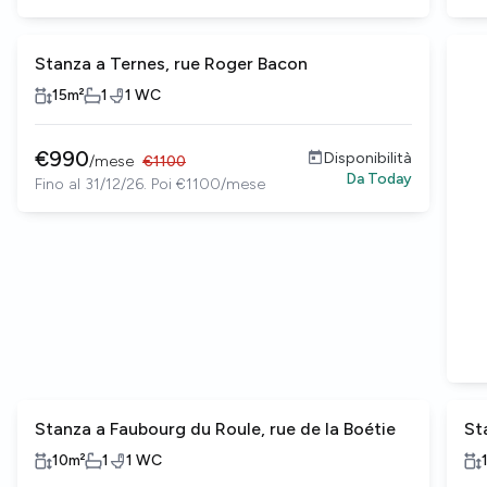
Stanza a Ternes, rue Roger Bacon
15
m²
1
1
WC
€
990
Disponibilità
/
mese
€
1100
Da
Today
Fino al 31/12/26. Poi €1100/mese
Stanza a Faubourg du Roule, rue de la Boétie
St
10
m²
1
1
WC