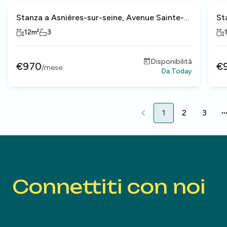
Stanza a Asnières-sur-seine, Avenue Sainte-
St
Anne
An
12
m²
3
Disponibilità
€
970
€
/
mese
Da
Today
1
2
3
1
2
3
7
Connettiti con noi