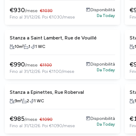
€
930
€
Disponibilità
/
mese
€
1030
Da
Today
Fino al 31/12/26. Poi €1030/mese
Fin
Stanza a Saint Lambert, Rue de Vouillé
St
10
m²
1
1
WC
€
990
€
Disponibilità
/
mese
€
1100
Da
Today
Fino al 31/12/26. Poi €1100/mese
Fin
Stanza a Epinettes, Rue Roberval
St
9
m²
2
1
WC
€
985
€
Disponibilità
/
mese
€
1090
Da
Today
Fino al 31/12/26. Poi €1090/mese
Fin