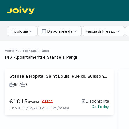
Tipologia
Disponibile da
Fascia di Prezzo
Home
Affitto Stanza Parigi
147
Appartamenti e Stanze a Parigi
Stanza a Hopital Saint Louis, Rue du Buisson
Saint-Louis
9
m²
2
€
1015
Disponibilità
/
mese
€
1125
Da
Today
Fino al 31/12/26. Poi €1125/mese