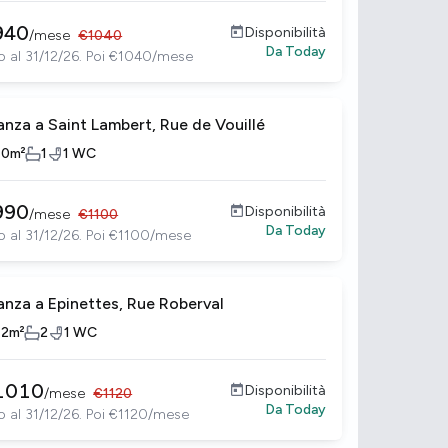
940
Disponibilità
/
mese
€
1040
Da
Today
o al 31/12/26. Poi €1040/mese
anza a Saint Lambert, Rue de Vouillé
10
m²
1
1
WC
990
Disponibilità
/
mese
€
1100
Da
Today
o al 31/12/26. Poi €1100/mese
anza a Epinettes, Rue Roberval
12
m²
2
1
WC
1010
Disponibilità
/
mese
€
1120
Da
Today
o al 31/12/26. Poi €1120/mese