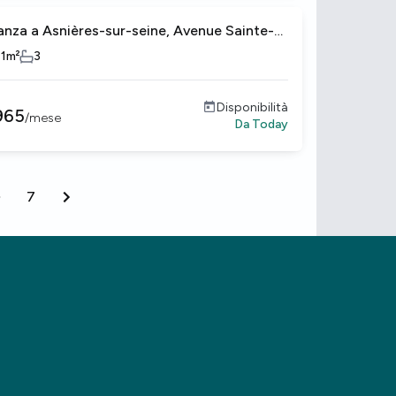
anza a Asnières-sur-seine, Avenue Sainte-
ne
11
m²
3
Disponibilità
965
/
mese
Da
Today
7