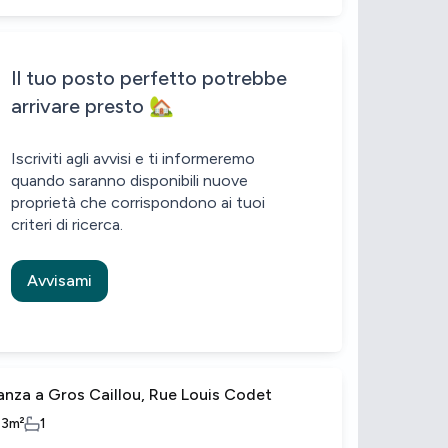
Sii il primo a sapere quando ci sono nuove proprietà che corrispondo
Alert inviato!
House alert
House alert
Il tuo posto perfetto potrebbe
arrivare presto 🏡
Iscriviti agli avvisi e ti informeremo
quando saranno disponibili nuove
proprietà che corrispondono ai tuoi
criteri di ricerca.
Avvisami
anza a Gros Caillou, Rue Louis Codet
13
m²
1