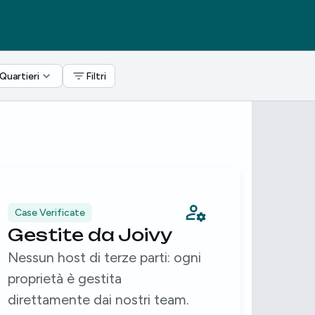
Quartieri
Filtri
Case Verificate
Espe
Gestite da Joivy
15+
Nessun host di terze parti: ogni
Gest
proprietà è gestita
tutt
direttamente dai nostri team.