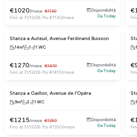
€
1020
€
Disponibilità
/
mese
€
1130
Da
Today
Fino al 31/12/26. Poi €1130/mese
Fin
Stanza a Auteuil, Avenue Ferdinand Buisson
St
14
m²
1
1
WC
€
1270
€
Disponibilità
/
mese
€
1410
Da
Today
Fino al 31/12/26. Poi €1410/mese
Fin
Stanza a Gaillon, Avenue de l'Opéra
St
9
m²
2
1
WC
€
1215
€
Disponibilità
/
mese
€
1350
Da
Today
Fino al 31/12/26. Poi €1350/mese
Fin