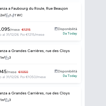
anza a Faubourg du Roule, Rue Beaujon
12
m²
1
1
WC
1095
Disponibilità
/
mese
€
1215
Da
Today
o al 31/12/26. Poi €1215/mese
anza a Grandes Carrières, rue des Cloys
11
m²
3
945
Disponibilità
/
mese
€
1050
Da
Today
o al 31/12/26. Poi €1050/mese
anza a Grandes Carrières, rue des Cloys
11
m²
3