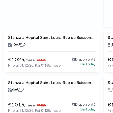
Stanza a Hopital Saint Louis, Rue du Buisson
St
Saint-Louis
Sa
10
m²
2
€
1025
€
Disponibilità
/
mese
€
1135
Da
Today
Fino al 31/12/26. Poi €1135/mese
Fin
Stanza a Hopital Saint Louis, Rue du Buisson
St
Saint-Louis
Sa
9
m²
2
€
1015
€
Disponibilità
/
mese
€
1125
Da
Today
Fino al 31/12/26. Poi €1125/mese
Fin