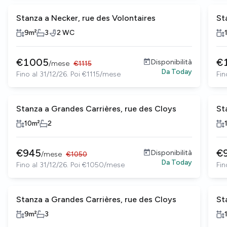
Stanza a Necker, rue des Volontaires
St
9
m²
3
2
WC
€
1005
€
Disponibilità
/
mese
€
1115
Da
Today
Fino al 31/12/26. Poi €1115/mese
Fin
Stanza a Grandes Carrières, rue des Cloys
St
10
m²
2
€
945
€
Disponibilità
/
mese
€
1050
Da
Today
Fino al 31/12/26. Poi €1050/mese
Fin
Stanza a Grandes Carrières, rue des Cloys
St
9
m²
3