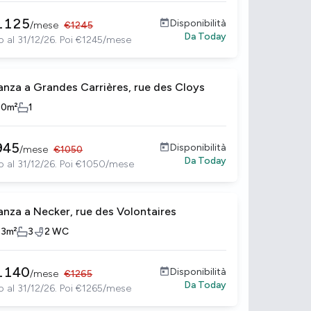
1125
Disponibilità
/
mese
€
1245
Da
Today
o al 31/12/26. Poi €1245/mese
anza a Grandes Carrières, rue des Cloys
10
m²
1
945
Disponibilità
/
mese
€
1050
Da
Today
o al 31/12/26. Poi €1050/mese
anza a Necker, rue des Volontaires
13
m²
3
2
WC
1140
Disponibilità
/
mese
€
1265
Da
Today
o al 31/12/26. Poi €1265/mese