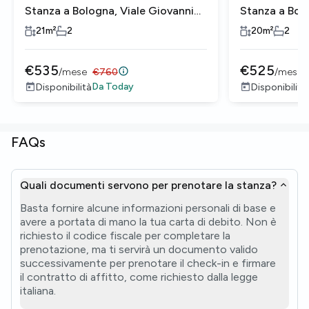
Stanza a Bologna, Viale Giovanni
Stanza a Bolo
Vicini
Vicini
21
m²
2
20
m²
2
€
535
€
525
/
mese
€
760
/
mese
Da
Today
Disponibilità
Disponibilità
FAQs
Quali documenti servono per prenotare la stanza?
Basta fornire alcune informazioni personali di base e
avere a portata di mano la tua carta di debito. Non è
richiesto il codice fiscale per completare la
prenotazione, ma ti servirà un documento valido
successivamente per prenotare il check-in e firmare
il contratto di affitto, come richiesto dalla legge
italiana.