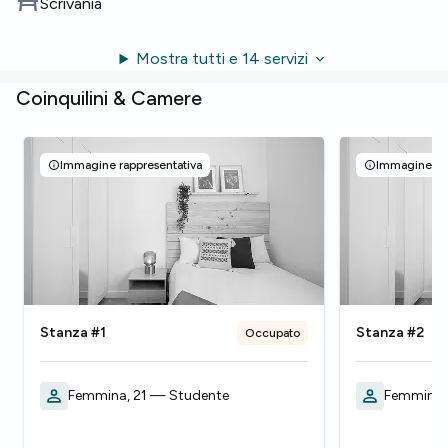
Scrivania
Mostra tutti e 14 servizi
Coinquilini & Camere
Immagine rappresentativa
Immagine rap
Stanza #1
Stanza #2
Occupato
Femmina, 21 — Studente
Femmina,