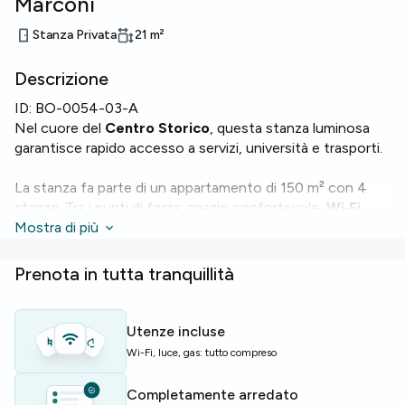
Marconi
Stanza Privata
21
m²
Descrizione
ID:
BO-0054-03-A
Nel cuore del
Centro Storico
, questa stanza luminosa
garantisce rapido accesso a servizi, università e trasporti.
La stanza fa parte di un appartamento di 150 m² con 4
stanze. Tra i punti di forza: spazio confortevole,
Wi‑Fi
,
riscaldamento e forno. L'unità dispone complessivamente
Mostra di più
di 2 bagni e 4 posti letto, ideale per la condivisione.
Prenota in tutta tranquillità
L'edificio è dotato di
ascensore
, mentre l'appartamento
offre
lavastoviglie
,
lavatrice
e
servizio di portineria
per la massima praticità.
Utenze incluse
Wi-Fi, luce, gas: tutto compreso
Ideale per studenti e giovani professionisti che cercano
una soluzione centrale e funzionale.
Completamente arredato