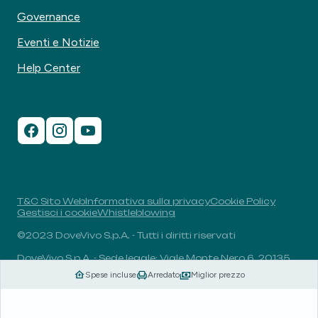
Governance
Eventi e Notizie
Help Center
T&C Sito Web
Informativa sulla privacy
Cookie Policy
Gestisci i cookie
Whistleblowing
©2023 DoveVivo S.p.A. - Tutti i diritti riservati
DoveVivo S.p.A. - Sede legale: Viale Monte Nero 6, 20135,
Milano, Italia - P.I.: 00406960732 - R.E.A.: MI-1838078 -
Spese incluse
Arredato
Miglior prezzo
Capitale sociale: 1.829.649,81 euro i.v.