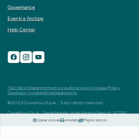
Governance
Eventi e Notizie
Help Center
T&C Sito Web
Informativa sulla privacy
Cookie Policy
Gestisci i cookie
Whistleblowing
©2023 DoveVivo S.p.A. - Tutti i diritti riservati
DoveVivo S.p.A. - Sede legale: Viale Monte Nero 6, 20135,
Milano, Italia - P.I.: 00406960732 - R.E.A.: MI-1838078 -
Spese incluse
Arredato
Miglior prezzo
Capitale sociale: 1.829.649,81 euro i.v.