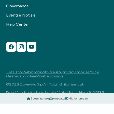
Governance
Eventi e Notizie
Help Center
T&C Sito Web
Informativa sulla privacy
Cookie Policy
Gestisci i cookie
Whistleblowing
©2023 DoveVivo S.p.A. - Tutti i diritti riservati
DoveVivo S.p.A. - Sede legale: Viale Monte Nero 6, 20135,
Milano, Italia - P.I.: 00406960732 - R.E.A.: MI-1838078 -
Spese incluse
Arredato
Miglior prezzo
Capitale sociale: 1.829.649,81 euro i.v.