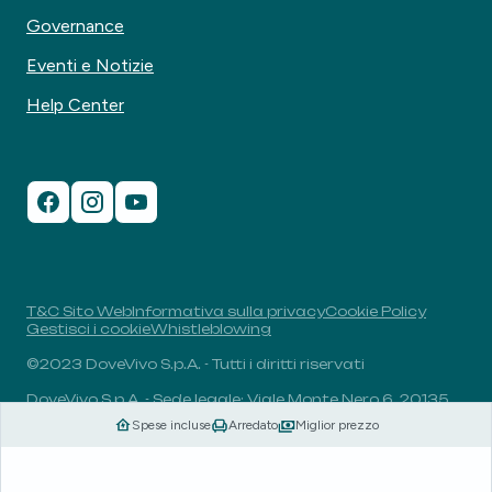
Governance
Eventi e Notizie
Help Center
T&C Sito Web
Informativa sulla privacy
Cookie Policy
Gestisci i cookie
Whistleblowing
©2023 DoveVivo S.p.A. - Tutti i diritti riservati
DoveVivo S.p.A. - Sede legale: Viale Monte Nero 6, 20135,
Milano, Italia - P.I.: 00406960732 - R.E.A.: MI-1838078 -
Spese incluse
Arredato
Miglior prezzo
Capitale sociale: 1.829.649,81 euro i.v.