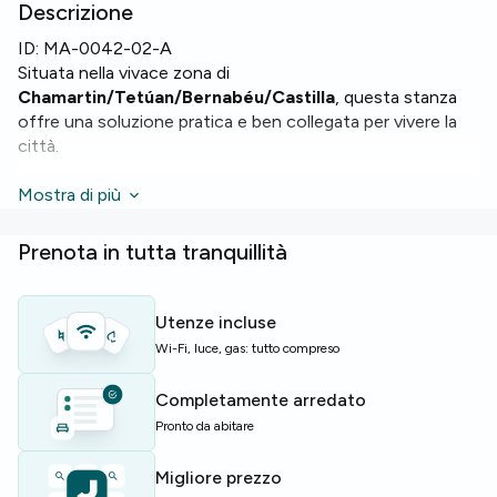
Descrizione
ID:
MA-0042-02-A
Situata nella vivace zona di
Chamartin/Tetúan/Bernabéu/Castilla
, questa stanza
offre una soluzione pratica e ben collegata per vivere la
città.
La stanza è una doppia di circa 13,8 m² in un
Mostra di più
appartamento di 140 m² con 6 posti letto e 2 bagni. Tra i
punti di forza: cucina attrezzata con
forno
e
microonde
Prenota in tutta tranquillità
e connessione
WiFi
.
L'edificio dispone di
ascensore
e di parcheggio per bici;
Utenze incluse
l'appartamento include
lavatrice
e
lavastoviglie
per
Wi-Fi, luce, gas: tutto compreso
maggiore praticità.
Completamente arredato
Perfetta per studenti o giovani professionisti che
Pronto da abitare
cercano una convivenza comoda e ben servita a Madrid.
Migliore prezzo
Posti limitati — contattaci per prenotare la stanza.