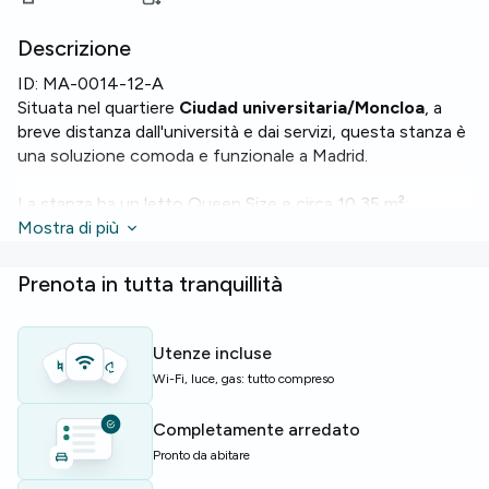
Descrizione
ID:
MA-0014-12-A
Situata nel quartiere
Ciudad universitaria/Moncloa
, a
breve distanza dall'università e dai servizi, questa stanza è
una soluzione comoda e funzionale a Madrid.
La stanza ha un letto Queen Size e circa 10,35 m²;
l'appartamento di 550 m² conta 7 bagni. A disposizione
Mostra di più
Wi-Fi
,
lavatrice
,
forno
,
microonde
e una
terrazza
per
godersi l'aria aperta.
Prenota in tutta tranquillità
Il palazzo offre servizi condivisi come
ascensore
,
lavanderia comune
,
kitchen bar
, area
Utenze incluse
studio/coworking
e una
living room
, perfetti per studio
Wi-Fi, luce, gas: tutto compreso
e vita sociale.
Completamente arredato
Ideale per studenti o giovani professionisti in cerca di
Pronto da abitare
comfort e vicinanza all'ateneo.