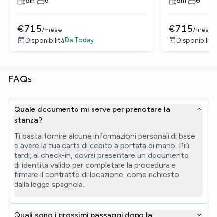
6
m²
6
8
m²
6
€
715
€
715
/
mese
/
mese
Da
Today
Disponibilità
Disponibilità
FAQs
Quale documento mi serve per prenotare la
stanza?
Ti basta fornire alcune informazioni personali di base
e avere la tua carta di debito a portata di mano. Più
tardi, al check-in, dovrai presentare un documento
di identità valido per completare la procedura e
firmare il contratto di locazione, come richiesto
dalla legge spagnola.
Quali sono i prossimi passaggi dopo la