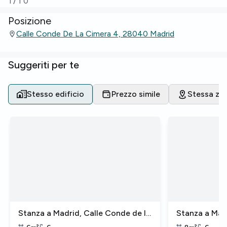
1
/
10
Posizione
Calle Conde De La Cimera 4, 28040 Madrid
Suggeriti per te
Stesso edificio
Prezzo simile
Stessa zo
Stanza a Madrid, Calle Conde de la
Stanza a Madr
Cimera
Cimera