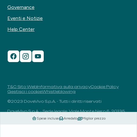
Governance
Eventi e Notizie
Help Center
T&C Sito Web
Informativa sulla privacy
Cookie Policy
Gestisci i cookie
Whistleblowing
©2023 DoveVivo S.p.A. - Tutti i diritti riservati
DoveVivo S.p.A. - Sede legale: Viale Monte Nero 6, 20135,
Milano, Italia - P.I.: 00406960732 - R.E.A.: MI-1838078 -
Spese incluse
Arredato
Miglior prezzo
Capitale sociale: 1.829.649,81 euro i.v.