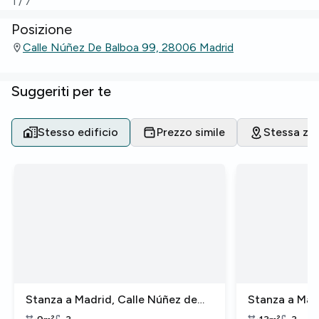
1
/
7
Posizione
Calle Núñez De Balboa 99, 28006 Madrid
Suggeriti per te
Stesso edificio
Prezzo simile
Stessa zo
Stanza a Madrid, Calle Núñez de
Stanza a Mad
Balboa
Balboa