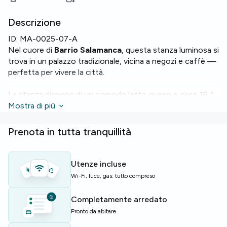
Descrizione
ID:
MA-0025-07-A
Nel cuore di
Barrio Salamanca
, questa stanza luminosa si
trova in un palazzo tradizionale, vicina a negozi e caffè —
perfetta per vivere la città.
La stanza dispone di un comodo letto queen e circa 16,1
m² con servizi moderni:
Mostra di più
Wi-Fi
,
lavatrice
,
lavastoviglie
,
forno
e
microonde
. L'appartamento conta tre bagni in
comune suddivisi tra sette stanze.
Prenota in tutta tranquillità
L'edificio offre
ascensore
, un'accogliente
social lounge
e
armadietti
per deposito aggiuntivo — soluzioni
Utenze incluse
pratiche per la vita quotidiana.
Wi-Fi, luce, gas: tutto compreso
Ideale per studenti e giovani professionisti in cerca di una
Completamente arredato
stanza confortevole e ben attrezzata in uno dei quartieri
Pronto da abitare
più ambiti di Madrid.