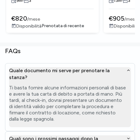
9
m²
3
13
m²
3
€
820
€
905
/
mese
/
mese
Prenotata di recente
Disponibilità
Disponibilità
FAQs
Quale documento mi serve per prenotare la
stanza?
Ti basta fornire alcune informazioni personali di base
e avere la tua carta di debito a portata di mano. Più
tardi, al check-in, dovrai presentare un documento
di identità valido per completare la procedura e
firmare il contratto di locazione, come richiesto
dalla legge spagnola.
Quali sono i prossimi passaggi dopo la