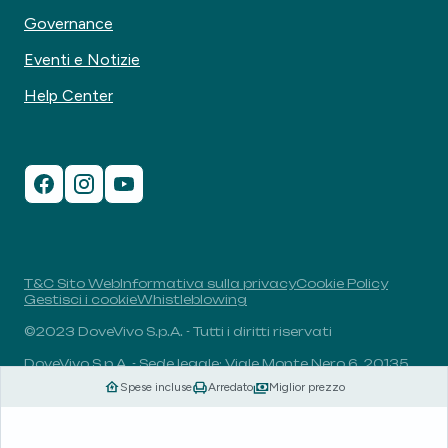
Governance
Eventi e Notizie
Help Center
T&C Sito Web
Informativa sulla privacy
Cookie Policy
Gestisci i cookie
Whistleblowing
©2023 DoveVivo S.p.A. - Tutti i diritti riservati
DoveVivo S.p.A. - Sede legale: Viale Monte Nero 6, 20135,
Milano, Italia - P.I.: 00406960732 - R.E.A.: MI-1838078 -
Spese incluse
Arredato
Miglior prezzo
Capitale sociale: 1.829.649,81 euro i.v.