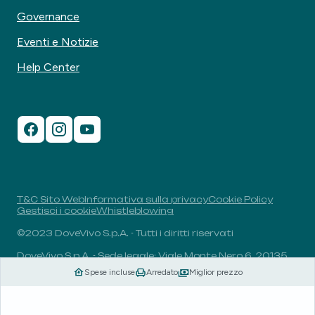
Governance
Eventi e Notizie
Help Center
T&C Sito Web
Informativa sulla privacy
Cookie Policy
Gestisci i cookie
Whistleblowing
©2023 DoveVivo S.p.A. - Tutti i diritti riservati
DoveVivo S.p.A. - Sede legale: Viale Monte Nero 6, 20135,
Milano, Italia - P.I.: 00406960732 - R.E.A.: MI-1838078 -
Spese incluse
Arredato
Miglior prezzo
Capitale sociale: 1.829.649,81 euro i.v.