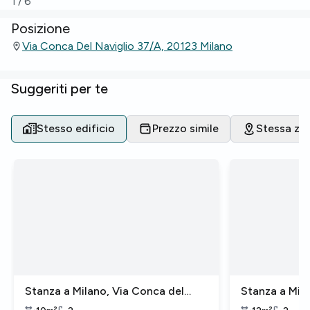
1
/
6
Posizione
Via Conca Del Naviglio 37/a, 20123 Milano
Suggeriti per te
Stesso edificio
Prezzo simile
Stessa zo
Stanza a Milano, Via Conca del
Stanza a Mila
Naviglio
Naviglio