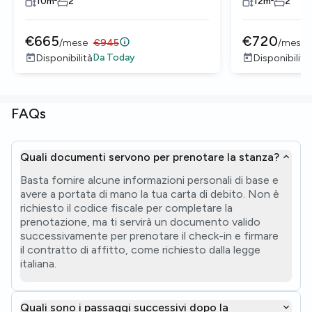
10
m²
2
12
m²
2
€
665
€
720
/
mese
€
945
/
mese
Da
Today
Disponibilità
Disponibilità
FAQs
Quali documenti servono per prenotare la stanza?
Basta fornire alcune informazioni personali di base e
avere a portata di mano la tua carta di debito. Non è
richiesto il codice fiscale per completare la
prenotazione, ma ti servirà un documento valido
successivamente per prenotare il check-in e firmare
il contratto di affitto, come richiesto dalla legge
italiana.
Quali sono i passaggi successivi dopo la