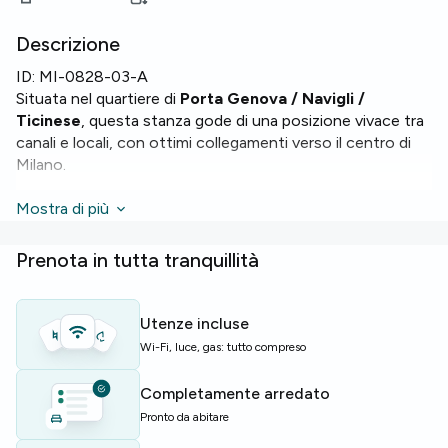
Descrizione
ID:
MI-0828-03-A
Situata nel quartiere di
Porta Genova / Navigli /
Ticinese
, questa stanza gode di una posizione vivace tra
canali e locali, con ottimi collegamenti verso il centro di
Milano.
La stanza dispone di un letto queen e misura 14,61 m².
Mostra di più
L'appartamento offre 3 bagni,
WiFi
, riscaldamento, forno,
lavastoviglie e lavatrice per il massimo comfort.
Prenota in tutta tranquillità
La palazzina è dotata di giardino, ascensore e servizio di
portineria per una vita quotidiana più comoda.
Utenze incluse
Wi-Fi, luce, gas: tutto compreso
Perfetta per studenti e giovani professionisti che
cercano una soluzione completa in una zona dinamica.
Completamente arredato
Pronto da abitare
Posti limitati — contattaci presto per riservare.