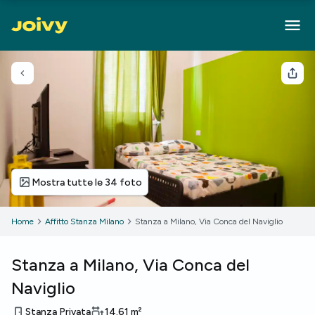
Torna indietro
Cond
Mostra tutte le 34 foto
Home
Affitto Stanza Milano
Stanza a Milano, Via Conca del Naviglio
Stanza a Milano, Via Conca del
Naviglio
Stanza Privata
14.61
m²