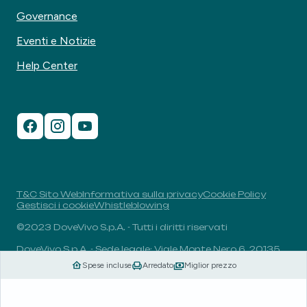
Governance
Eventi e Notizie
Help Center
T&C Sito Web
Informativa sulla privacy
Cookie Policy
Gestisci i cookie
Whistleblowing
©2023 DoveVivo S.p.A. - Tutti i diritti riservati
DoveVivo S.p.A. - Sede legale: Viale Monte Nero 6, 20135,
Milano, Italia - P.I.: 00406960732 - R.E.A.: MI-1838078 -
Spese incluse
Arredato
Miglior prezzo
Capitale sociale: 1.829.649,81 euro i.v.