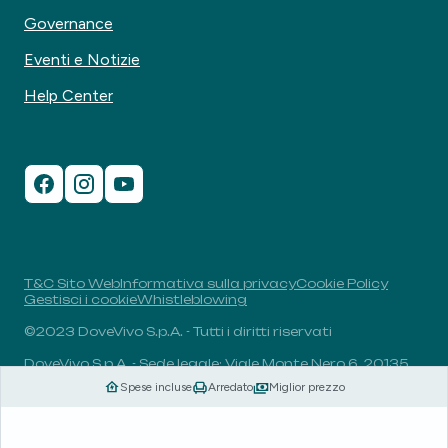
Governance
Eventi e Notizie
Help Center
T&C Sito Web
Informativa sulla privacy
Cookie Policy
Gestisci i cookie
Whistleblowing
©2023 DoveVivo S.p.A. - Tutti i diritti riservati
DoveVivo S.p.A. - Sede legale: Viale Monte Nero 6, 20135,
Milano, Italia - P.I.: 00406960732 - R.E.A.: MI-1838078 -
Spese incluse
Arredato
Miglior prezzo
Capitale sociale: 1.829.649,81 euro i.v.